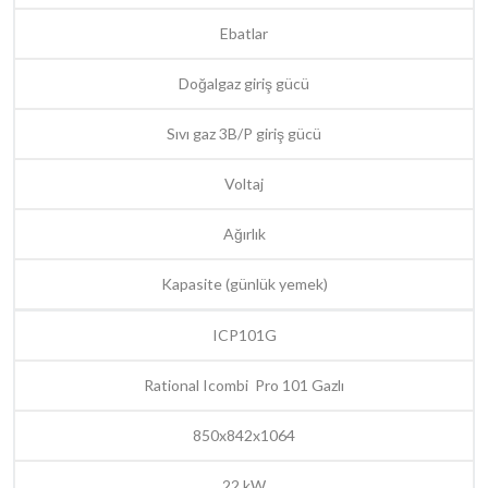
Ebatlar
Doğalgaz giriş gücü
Sıvı gaz 3B/P giriş gücü
Voltaj
Ağırlık
Kapasite (günlük yemek)
ICP101G
Rational Icombi Pro 101 Gazlı
850x842x1064
22 kW