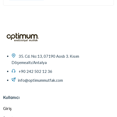
35. Cd. No:13, 07190 Aosb 3. Kısım
Döşemealtı/Antalya
+90 242 502 12 36
info@optimummutfak.com
Kullanıcı
Giriş