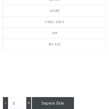
23 kW
1 NAC 230 V
149
80–150
–
+
Sepete Ekle