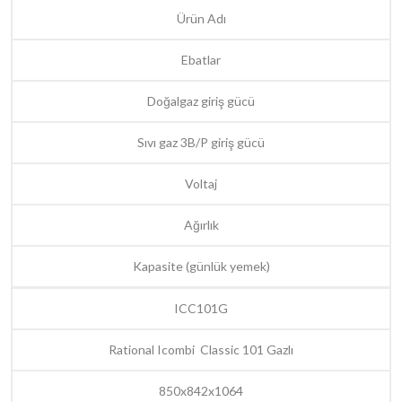
Ürün Adı
Ebatlar
Doğalgaz giriş gücü
Sıvı gaz 3B/P giriş gücü
Voltaj
Ağırlık
Kapasite (günlük yemek)
ICC101G
Rational Icombi Classic 101 Gazlı
850x842x1064