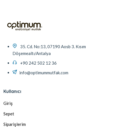
35. Cd. No:13, 07190 Aosb 3. Kısım
Döşemealtı/Antalya
+90 242 502 12 36
info@optimummutfak.com
Kullanıcı
Giriş
Sepet
Siparişlerim