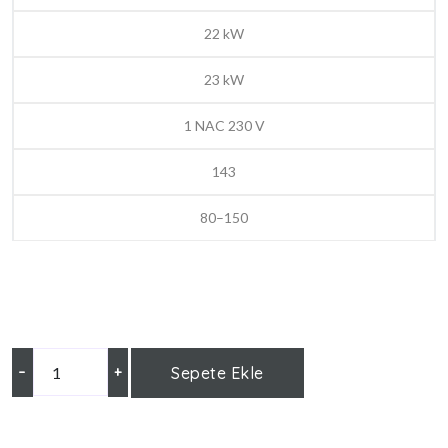
22 kW
23 kW
1 NAC 230 V
143
80–150
–
+
Sepete Ekle