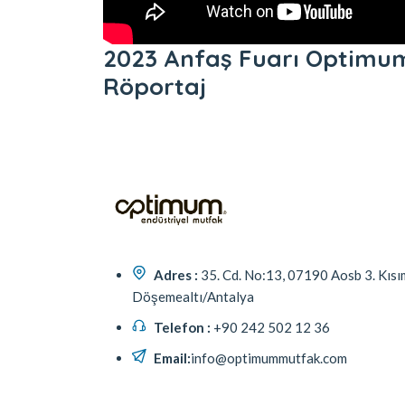
2023 Anfaş Fuarı Optimu
Röportaj
Adres :
35. Cd. No:13, 07190 Aosb 3. Kısı
Döşemealtı/Antalya
Telefon :
+90 242 502 12 36
Email:
info@optimummutfak.com