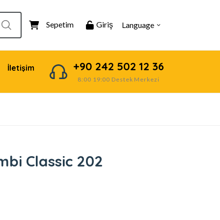
Sepetim
Giriş
Language
+90 242 502 12 36
İletişim
8:00 19:00 Destek Merkezi
mbi Classic 202