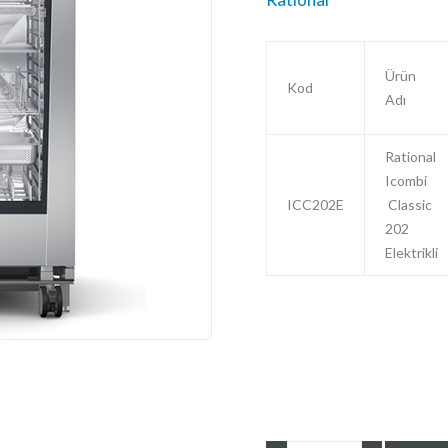
Ürün
Kod
Adı
Rational
Icombi
ICC202E
Classic
202
Elektrikli