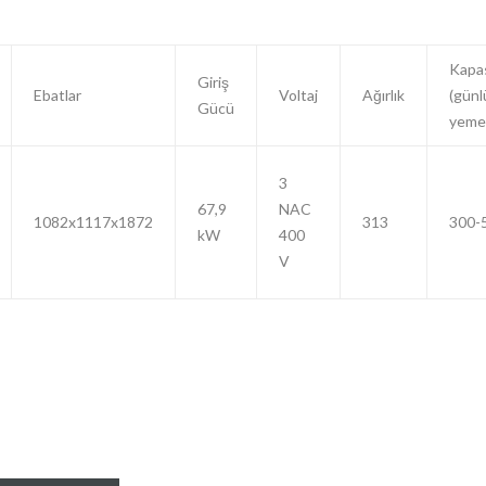
Kapa
Giriş
Ebatlar
Voltaj
Ağırlık
(günl
Gücü
yeme
3
67,9
NAC
1082x1117x1872
313
300-
kW
400
V