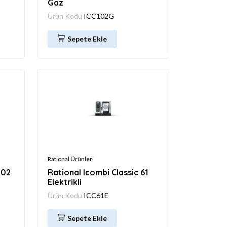
Gaz
Ürün Kodu
ICC102G
Sepete Ekle
Rational Ürünleri
202
Rational Icombi Classic 61
Elektrikli
Ürün Kodu
ICC61E
Sepete Ekle