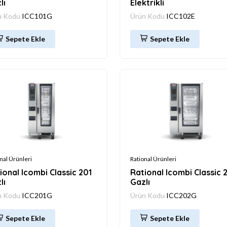
lı
Elektrikli
n Kodu
ICC101G
Ürün Kodu
ICC102E
Sepete Ekle
Sepete Ekle
nal Ürünleri
Rational Ürünleri
ional Icombi Classic 201
Rational Icombi Classic 
lı
Gazlı
n Kodu
ICC201G
Ürün Kodu
ICC202G
Sepete Ekle
Sepete Ekle