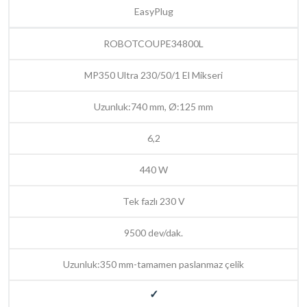
EasyPlug
ROBOTCOUPE34800L
MP350 Ultra 230/50/1 El Mikseri
Uzunluk:740 mm, Ø:125 mm
6,2
440 W
Tek fazlı 230 V
9500 dev/dak.
Uzunluk:350 mm-tamamen paslanmaz çelik
✓