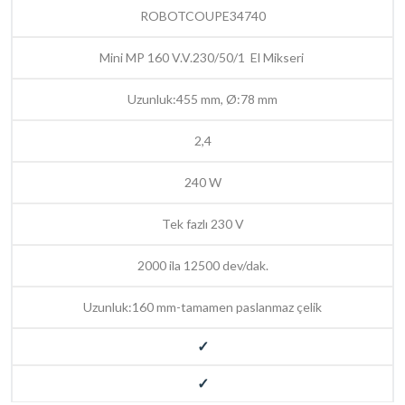
ROBOTCOUPE34740
Mini MP 160 V.V.230/50/1 El Mikseri
Uzunluk:455 mm, Ø:78 mm
2,4
240 W
Tek fazlı 230 V
2000 ila 12500 dev/dak.
Uzunluk:160 mm-tamamen paslanmaz çelik
✓
✓