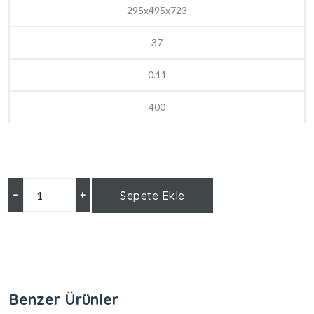
295x495x723
37
0.11
400
–
+
Sepete Ekle
Benzer Ürünler