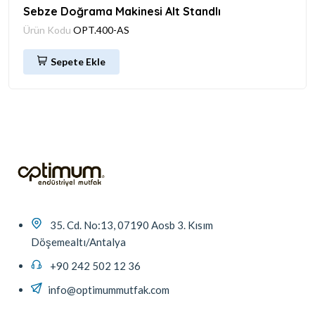
Sebze Doğrama Makinesi Alt Standlı
Ürün Kodu
OPT.400-AS
Sepete Ekle
35. Cd. No:13, 07190 Aosb 3. Kısım
Döşemealtı/Antalya
+90 242 502 12 36
info@optimummutfak.com